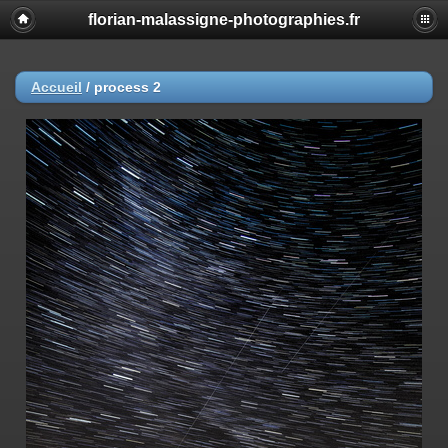
florian-malassigne-photographies.fr
Accueil
/
process 2